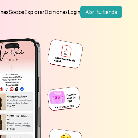
anes
Socios
Explorar
Opiniones
Login
Abrí tu tienda