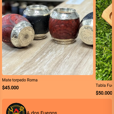
Mate torpedo Roma
Tabla Fue
$
45.000
$
50.000
A dos Fuegos