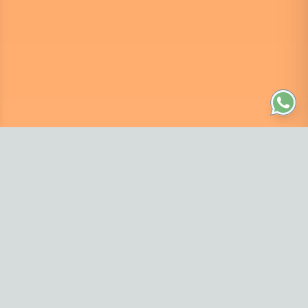
Navegación
Inicio
Buscar
Accesorios materos
Mates
Explorar categorías
Contáctanos
3472438258