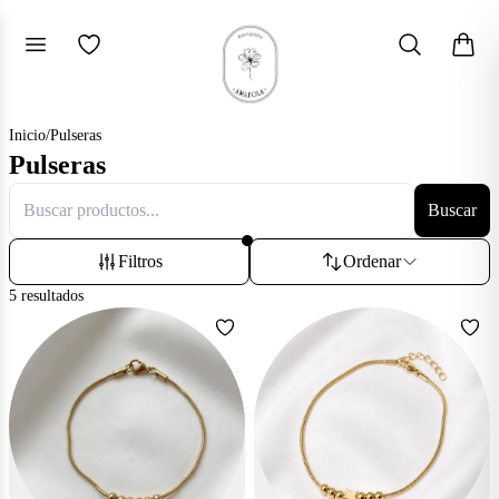
Inicio
/
Pulseras
Pulseras
Buscar
Filtros
Ordenar
5
resultados