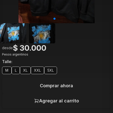
$
30.000
desde
Pesos argentinos
Talle
:
M
L
XL
XXL
5XL
Comprar ahora
Agregar al carrito