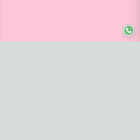
Navegación
Inicio
DEPORTIVO DAMAS
DEPORTIVO HOMBRES
Contáctanos
1155121343
Copyright
GRETAS
2026
. Todos los derechos reservados.
Defensa de las y los consumidores. Para reclamos ingresá
acá
/
Botón de
arrepentimiento
.