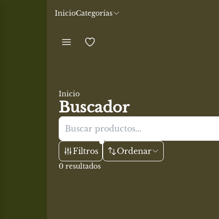
Inicio
Categorías
er
Inicio
Buscador
Filtros
Ordenar
0
resultados