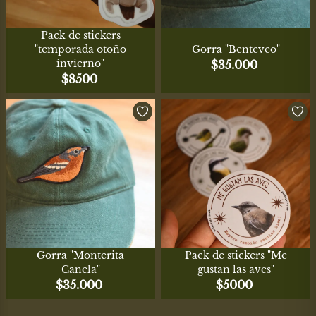
Pack de stickers
"temporada otoño
Gorra "Benteveo"
invierno"
$
35.000
$
8500
Gorra "Monterita
Pack de stickers "Me
Canela"
gustan las aves"
$
35.000
$
5000