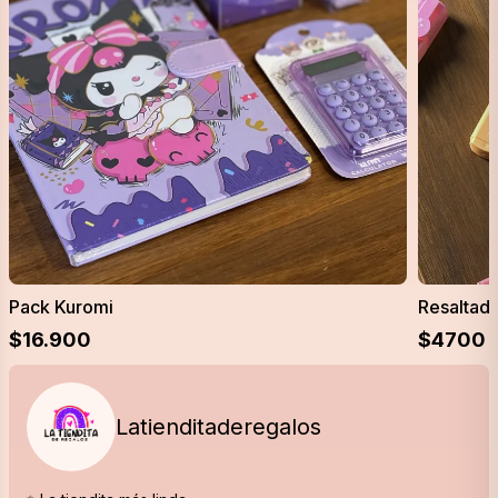
Pack Kuromi
Resaltado
$
16.900
$
4700
Latienditaderegalos