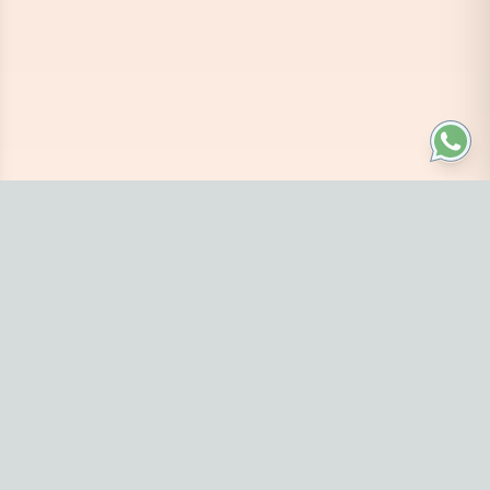
Navegación
Inicio
Buscar
Bazar
Librería
Explorar categorías
Contáctanos
1161605299
Hipólito Yrigoyen 88