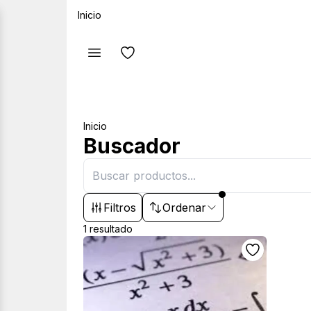
Inicio
Inicio
Buscador
Filtros
Ordenar
iar
1
resultado