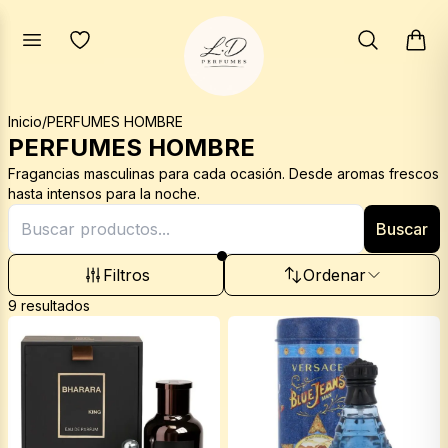
rías
Volver
Inicio
/
PERFUMES HOMBRE
PERFUMES HOMBRE
LEGIDOS
Fragancias masculinas para cada ocasión. Desde aromas frescos
MES HOMBRE
hasta intensos para la noche.
Buscar
MES MUJER
Filtros
Ordenar
MES ARABES
9
resultados
 Fragancias Premium (4 en 1), (5 en 1)
 CORPORALES
ORANTES ARABES