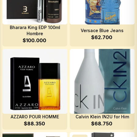
V. LOVE
 CROC
Bharara King EDP 100ml
Versace Blue Jeans
Hombre
$
62.700
$
100.000
AZZARO POUR HOMME
Calvin Klein IN2U for Him
$
88.350
$
68.750