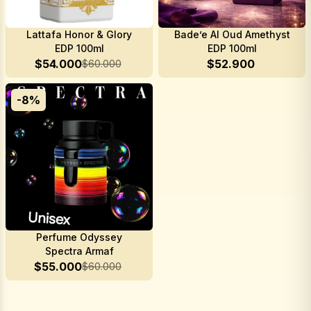
Lattafa Honor & Glory
Bade’e Al Oud Amethyst
EDP 100ml
EDP 100ml
$
54.000
$
52.900
$
60.000
-
8
%
Perfume Odyssey
Spectra Armaf
$
55.000
$
60.000