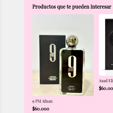
Productos que te pueden interesar
Asad Eli
$
60.0
9 PM Afnan
$
60.000