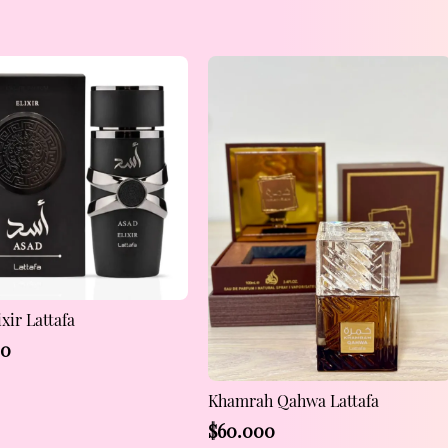
xir Lattafa
00
Khamrah Qahwa Lattafa
$
60.000