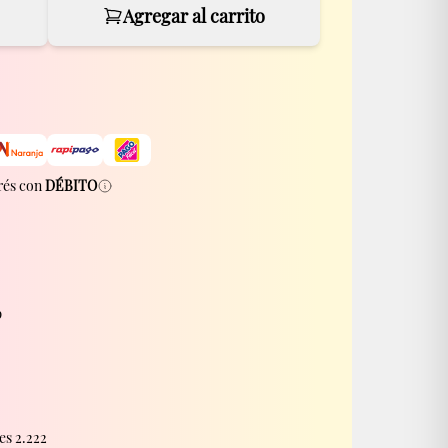
Agregar al carrito
rés con
DÉBITO
p
es 2.222