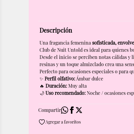
Descripción
Una fragancia femenina 
sofisticada, envolv
Club de Nuit Untold es ideal para quienes b
Desde el inicio se perciben notas cálidas 
resinas y un toque almizclado crea una sens
Perfecto para ocasiones especiales o para q
✨ 
Perfil olfativo:
 Ámbar dulce
🔥 
Duración:
 Muy alta
🌙 
Uso recomendado:
 Noche / ocasiones esp
Compartir
Agregar a favoritos