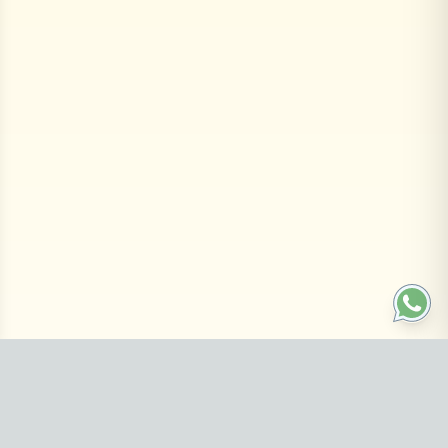
Páginas
💵 Desbloqueá tu economía hoy ✨