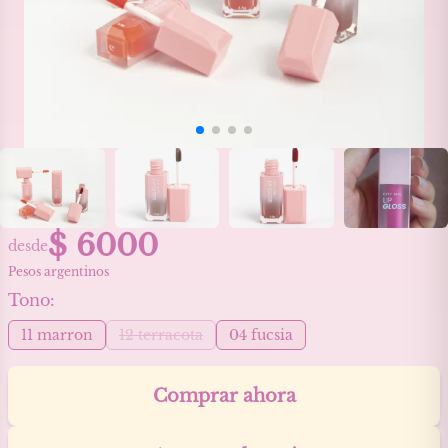
$
6000
desde
Pesos argentinos
Tono
:
11 marron
12 terracota
04 fucsia
Comprar ahora