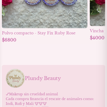
Vincha p
Polvo compacto - Stay Fix Ruby Rose
$
4000
$
6800
Plundy Beauty
💅Makeup sin crueldad animal
Cada compra financia el rescate de animales como:
Indi, Rufi y Mali 🐮🐮🐮