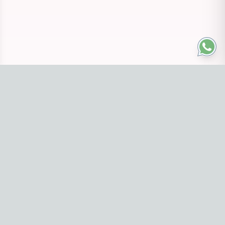
Navegación
Inicio
Buscar
Labiales
Base
Explorar categorías
Contáctanos
11 3624-2550
Redes sociales