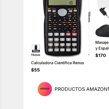
Masajea
y Espa
$
170
Calculadora Científica Renus
$
55
PRODUCTOS AMAZON1