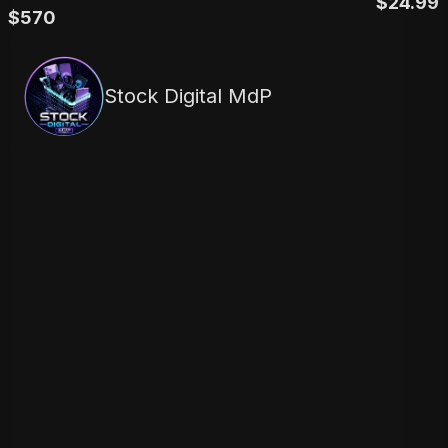
$
24.99
$
570
Stock Digital MdP