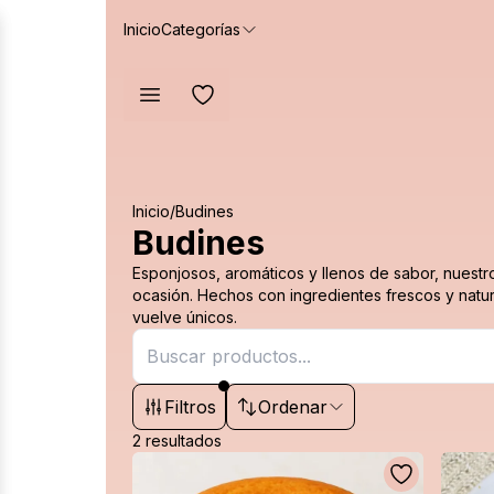
Inicio
Categorías
Inicio
/
Budines
Budines
Esponjosos, aromáticos y llenos de sabor, nuestro
ocasión. Hechos con ingredientes frescos y natur
vuelve únicos.
Filtros
Ordenar
iar
2
resultados