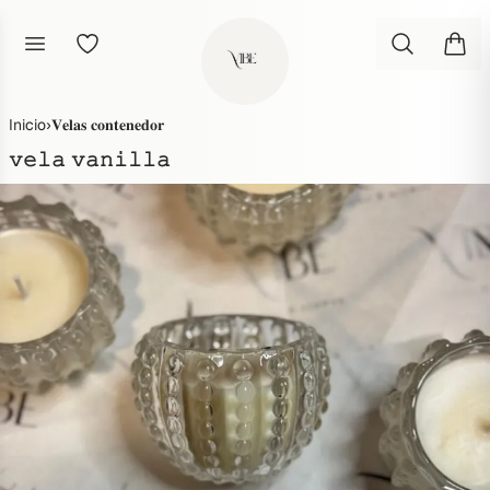
Inicio
›
𝐕𝐞𝐥𝐚𝐬 𝐜𝐨𝐧𝐭𝐞𝐧𝐞𝐝𝐨𝐫
𝚟𝚎𝚕𝚊 𝚟𝚊𝚗𝚒𝚕𝚕𝚊