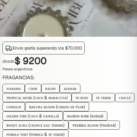
Envío gratis superando los
$
70.000
$
9200
desde
Pesos argentinos
FRAGANCIAS
:
ᴡᴀɴᴀᴍᴀ
ᴄʜᴇʀ
ʀᴀʟᴘʜ
ᴀᴢᴀʜᴀʀ
ᴛʀᴏᴘɪᴄᴀʟ ᴍᴜsᴇ (ᴄᴏᴄᴏ & ᴍᴀʀᴀᴄᴜʏᴀ)
ᴛᴇ ʀᴏᴊᴏ
ᴛᴇ ᴠᴇʀᴅᴇ
ᴄʜɪᴄʟᴇ
ᴄᴏɴɪɢʟɪᴏ
sᴀᴋᴜʀᴀ ʙʟᴏᴏᴍ (ᴄᴇʀᴇᴢᴏ ᴇɴ ғʟᴏʀ)
ɢᴏʟᴅᴇɴ ᴠɪʙᴇ (ᴄᴏᴄᴏ & ᴠᴀɪɴɪʟʟᴀ)
ᴍᴀɪsᴏɴ ʀᴏsᴇ (ʀᴏsᴀs)
sᴡᴇᴇᴛ ᴀᴜʀᴀ (ᴄʜᴀɴᴄᴇ ᴇᴀᴜ ᴛᴇɴᴅʀᴇ)
ғʀᴇssɪᴀ ʙʟᴏᴏᴍ (ғʀᴇsɪᴀs)
ᴘᴏᴍᴇʟᴏ ᴠᴇʀᴛ (ᴘᴏᴍᴇʟᴏ & ᴛᴇ ᴠᴇʀᴅᴇ)