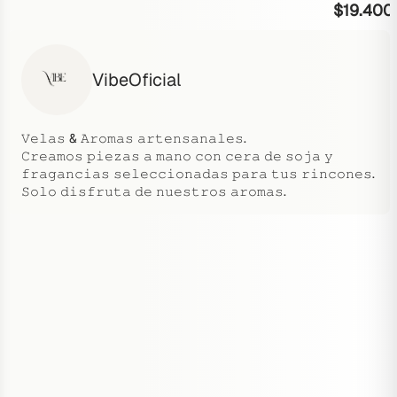
$
19.400
VibeOficial
𝚅𝚎𝚕𝚊𝚜 & 𝙰𝚛𝚘𝚖𝚊𝚜 𝚊𝚛𝚝𝚎𝚗𝚜𝚊𝚗𝚊𝚕𝚎𝚜.
𝙲𝚛𝚎𝚊𝚖𝚘𝚜 𝚙𝚒𝚎𝚣𝚊𝚜 𝚊 𝚖𝚊𝚗𝚘 𝚌𝚘𝚗 𝚌𝚎𝚛𝚊 𝚍𝚎 𝚜𝚘𝚓𝚊 𝚢
𝚏𝚛𝚊𝚐𝚊𝚗𝚌𝚒𝚊𝚜 𝚜𝚎𝚕𝚎𝚌𝚌𝚒𝚘𝚗𝚊𝚍𝚊𝚜 𝚙𝚊𝚛𝚊 𝚝𝚞𝚜 𝚛𝚒𝚗𝚌𝚘𝚗𝚎𝚜.
𝚂𝚘𝚕𝚘 𝚍𝚒𝚜𝚏𝚛𝚞𝚝𝚊 𝚍𝚎 𝚗𝚞𝚎𝚜𝚝𝚛𝚘𝚜 𝚊𝚛𝚘𝚖𝚊𝚜.