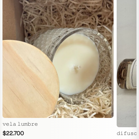
𝚟𝚎𝚕𝚊 𝚕𝚞𝚖𝚋𝚛𝚎
$
22.700
𝚍𝚒𝚏𝚞𝚜𝚘