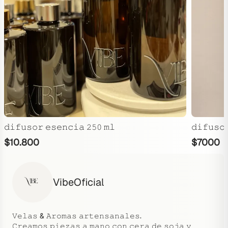
𝚍𝚒𝚏𝚞𝚜𝚘𝚛 𝚎𝚜𝚎𝚗𝚌𝚒𝚊 𝟸𝟻𝟶 𝚖𝚕
𝚍𝚒𝚏𝚞𝚜𝚘
$
10.800
$
7000
VibeOficial
𝚅𝚎𝚕𝚊𝚜 & 𝙰𝚛𝚘𝚖𝚊𝚜 𝚊𝚛𝚝𝚎𝚗𝚜𝚊𝚗𝚊𝚕𝚎𝚜.
𝙲𝚛𝚎𝚊𝚖𝚘𝚜 𝚙𝚒𝚎𝚣𝚊𝚜 𝚊 𝚖𝚊𝚗𝚘 𝚌𝚘𝚗 𝚌𝚎𝚛𝚊 𝚍𝚎 𝚜𝚘𝚓𝚊 𝚢