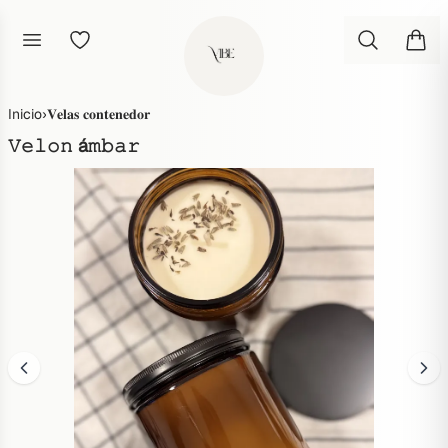
Inicio
›
𝐕𝐞𝐥𝐚𝐬 𝐜𝐨𝐧𝐭𝐞𝐧𝐞𝐝𝐨𝐫
𝚅𝚎𝚕𝚘𝚗 á𝚖𝚋𝚊𝚛