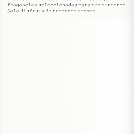
𝚏𝚛𝚊𝚐𝚊𝚗𝚌𝚒𝚊𝚜 𝚜𝚎𝚕𝚎𝚌𝚌𝚒𝚘𝚗𝚊𝚍𝚊𝚜 𝚙𝚊𝚛𝚊 𝚝𝚞𝚜 𝚛𝚒𝚗𝚌𝚘𝚗𝚎𝚜.
𝚂𝚘𝚕𝚘 𝚍𝚒𝚜𝚏𝚛𝚞𝚝𝚊 𝚍𝚎 𝚗𝚞𝚎𝚜𝚝𝚛𝚘𝚜 𝚊𝚛𝚘𝚖𝚊𝚜.