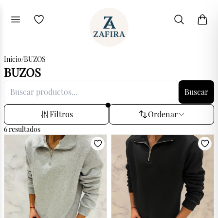
Inicio
/
BUZOS
BUZOS
Buscar
Filtros
Ordenar
6
resultados