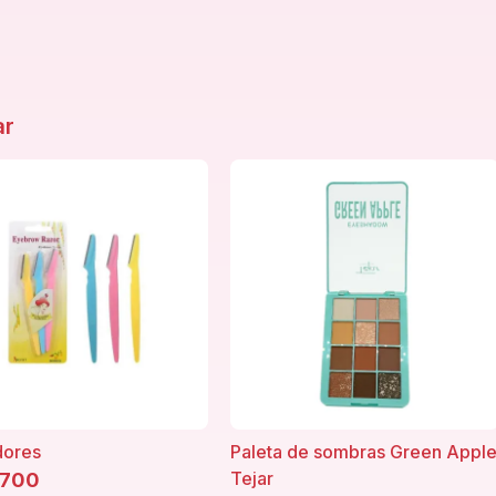
ar
dores
Paleta de sombras Green Appl
Tejar
700