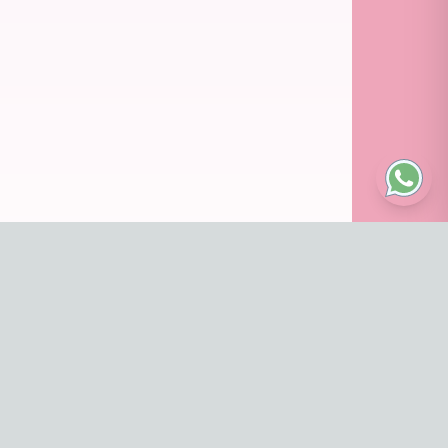
imiento
.