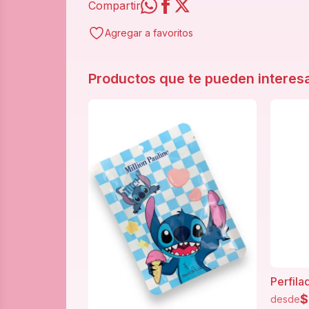
Compartir
Agregar a favoritos
Productos que te pueden interes
Perfila
$
desde