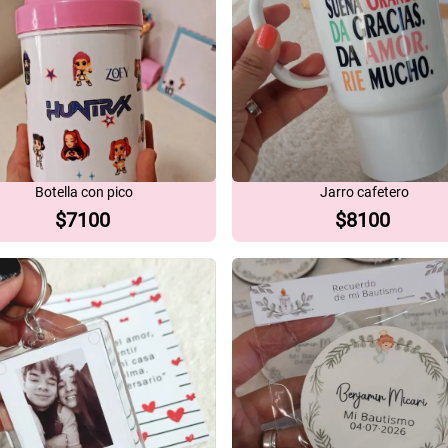
Botella con pico
Jarro cafetero
$
7100
$
8100