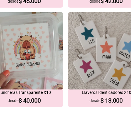
$
45.000
$
42.000
desde
desde
Luncheras Transparente X10
Llaveros Identicadores X1
$
40.000
$
13.000
desde
desde