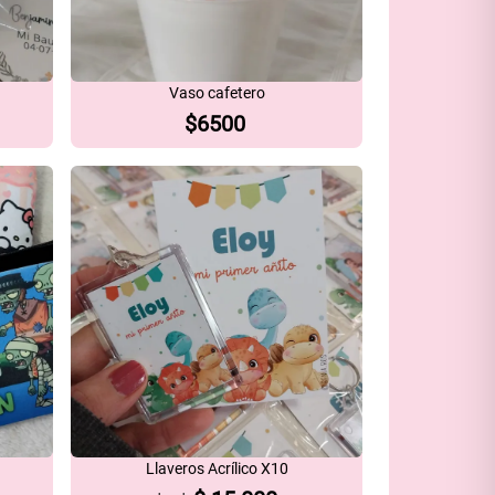
Vaso cafetero
$
6500
Llaveros Acrílico X10