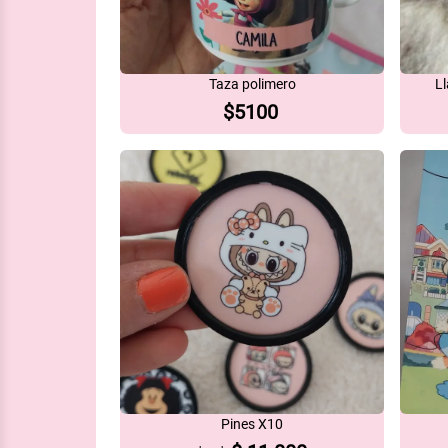
Taza polimero
Ll
$
5100
Pines X10