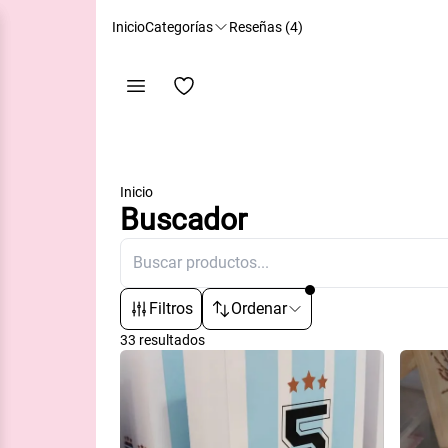
Inicio
Categorías
Reseñas (
4
)
Volver
Inicio
Buscador
lizados
Filtros
Ordenar
33
resultados