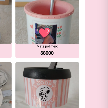
Mate polímero
$
8000