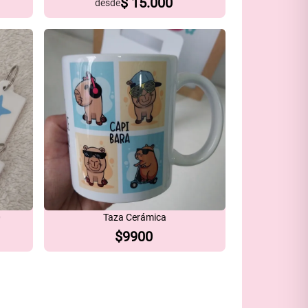
$
15.000
desde
0
Taza Cerámica
$
9900