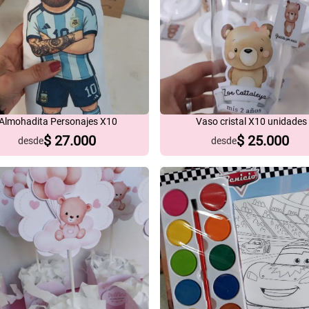
Almohadita Personajes X10
Vaso cristal X10 unidades
$
27.000
$
25.000
desde
desde