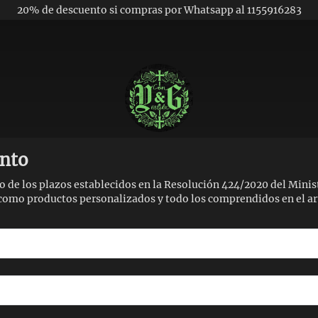
20% de descuento si compras por Whatsapp al 1155916283
ento
tro de los plazos establecidos en la Resolución 424/2020 del Minis
como productos personalizados y todo los comprendidos en el artí