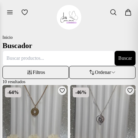
Inicio
Buscador
Buscar
Filtros
Ordenar
10
resultados
-
64
%
-
46
%