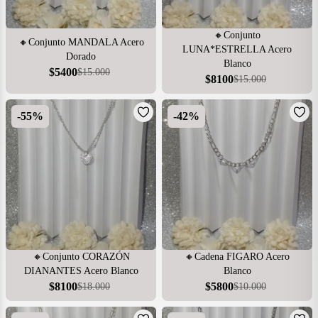
🔸Conjunto
🔸Conjunto MANDALA Acero
LUNA*ESTRELLA Acero
Dorado
Blanco
$
5400
$
15.000
$
8100
$
15.000
-
55
%
-
42
%
🔸Conjunto CORAZÓN
🔸Cadena FIGARO Acero
DIANANTES Acero Blanco
Blanco
$
8100
$
5800
$
18.000
$
10.000