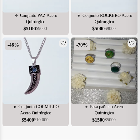
🔸 Conjunto PAZ Acero
🔸 Conjunto ROCKERO Acero
Quirúrgico
Quirúrgico
$
5100
$
5000
$
9000
$
9000
-
46
%
-
70
%
🔸 Conjunto COLMILLO
🔸 Pasa pañuelo Acero
Acero Quirúrgico
Quirúrgico
$
5400
$
1500
$
10.000
$
5000