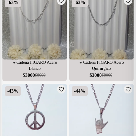
-
63
%
-
63
%
🔸Cadena FIGARO Acero
🔸Cadena FIGARO Acero
Blanco
Quirúrgico
$
3000
$
3000
$
8000
$
8000
-
43
%
-
44
%