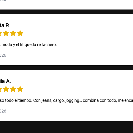
ta P.
ómoda y el fit queda re fachero.
2026
la A.
uso todo el tiempo. Con jeans, cargo, jogging… combina con todo, me enc
2026