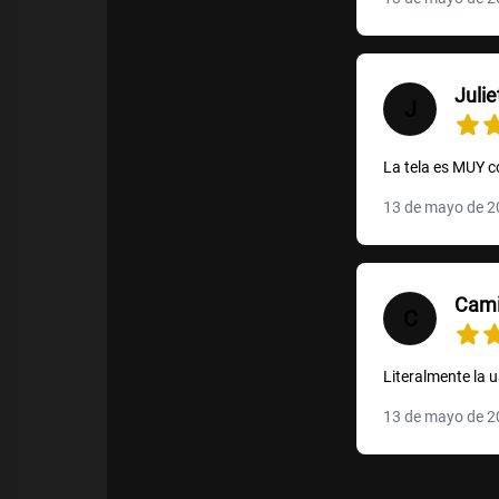
Julie
J
La tela es MUY c
13 de mayo de 
Cami
C
Literalmente la 
13 de mayo de 