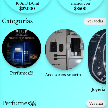
100ml+150ml
manos con
$
27.000
$
3500
Categorías
Ver todas
Perfumes🧖
Accesorios smarthphone📱
Joyeria 
Perfumes🧖
Ver más