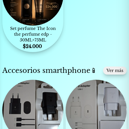
Set perfume The Icon
the perfume edp -
50ML+75ML
$
24.000
Accesorios smarthphone📱
Ver más