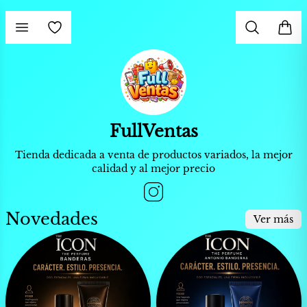
Volver
FullVentas
hone📱
Tienda dedicada a venta de productos variados, la mejor
calidad y al mejor precio
cios📦💼
Novedades
Ver más
♨️