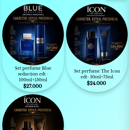
Set perfume Blue
Set perfume The Icon
seduction edt -
edt- 50ml+75ml
100ml+150ml
$
24.000
$
27.000