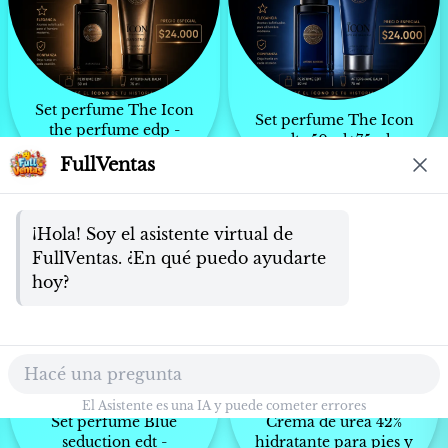
Set perfume The Icon
Set perfume The Icon
the perfume edp -
edt- 50ml+75ml
50ML+75ML
$
24.000
FullVentas
$
24.000
¡Hola! Soy el asistente virtual de 
FullVentas. ¿En qué puedo ayudarte 
hoy?
Hacé una pregunta
El Asistente es una IA y puede cometer errores
Set perfume Blue
Crema de urea 42%
seduction edt -
hidratante para pies y