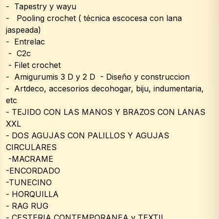
-  Tapestry y wayu 
-   Pooling crochet ( técnica escocesa con lana 
jaspeada) 
-  Entrelac 
 -  C2c 
 - Filet crochet 
-  Amigurumis 3 D y 2 D  - Diseño y construccion 
-  Artdeco, accesorios decohogar, biju, indumentaria, 
etc 
- TEJIDO CON LAS MANOS Y BRAZOS CON LANAS 
XXL 
- DOS AGUJAS CON PALILLOS Y AGUJAS 
CIRCULARES 
 -MACRAME 
-ENCORDADO 
-TUNECINO 
- HORQUILLA
- RAG RUG 
- CESTERIA CONTEMPORANEA y TEXTIL 