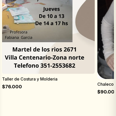
Taller de Costura y Molderia
Chalecos
$
76.000
$
90.00