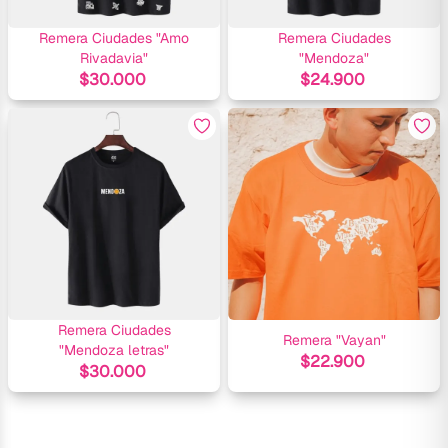
Remera Ciudades "Amo
Remera Ciudades
Rivadavia"
"Mendoza"
$
30.000
$
24.900
Remera Ciudades
Remera "Vayan"
"Mendoza letras"
$
22.900
$
30.000