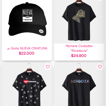
Remera Ciudades
🧢 Gorra NUEVA CRIATURA
"Rivadavia"
$
22.000
$
24.900