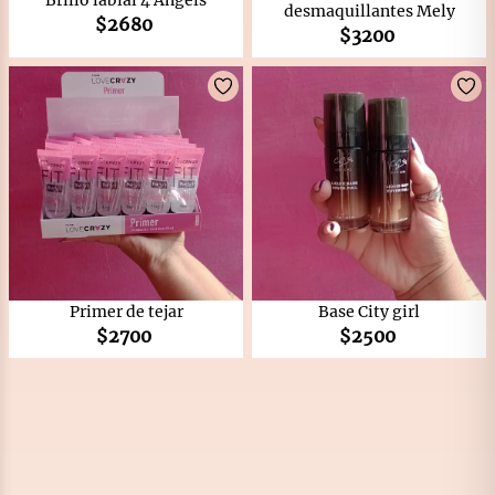
Brillo labial 4 Angels
desmaquillantes Mely
$
2680
$
3200
Primer de tejar
Base City girl
$
2700
$
2500