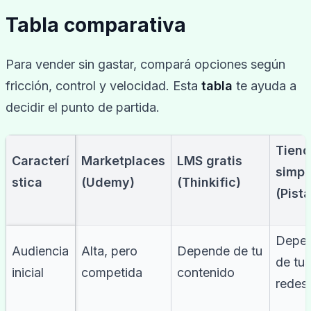
Tabla comparativa
Para vender sin gastar, compará opciones según
fricción, control y velocidad. Esta
tabla
te ayuda a
decidir el punto de partida.
Tien
Caracterí
Marketplaces
LMS gratis
simpl
stica
(Udemy)
(Thinkific)
(Pist
Depe
Audiencia
Alta, pero
Depende de tu
de tus
inicial
competida
contenido
redes