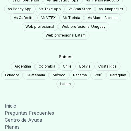
Vs
Empretienda
Vs
MercadoShops
Vs
Tienda Negocio
Vs
Pency App
Vs
Take App
Vs
Stan Store
Vs
Jumpseller
Vs
Cafecito
Vs
VTEX
Vs
Treinta
Vs
Marea Alcalina
Web profesional
Web profesional Uruguay
Web profesional Latam
Países
Argentina
Colombia
Chile
Bolivia
Costa Rica
Ecuador
Guatemala
México
Panamá
Perú
Paraguay
Latam
Inicio
Preguntas Frecuentes
Centro de Ayuda
Planes