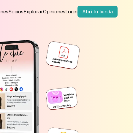
anes
Socios
Explorar
Opiniones
Login
Abrí tu tienda