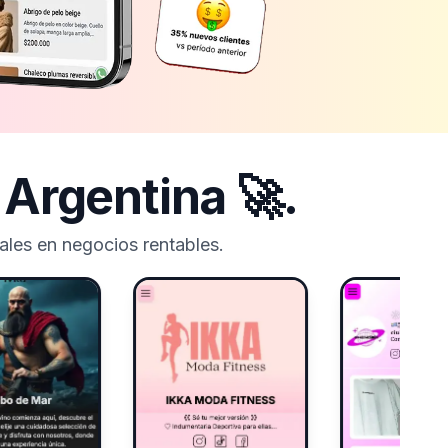
n
Argentina
🚀.
les en negocios rentables.