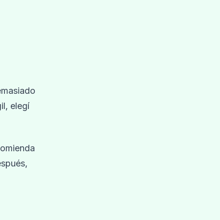
demasiado
l, elegí
ecomienda
espués,