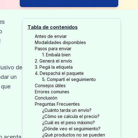
es
Tabla de contenidos
o
Antes de enviar
l
Modalidades disponibles
Pasos para enviar
1. Embalá bien
2. Generá el envío
clusivo de
3. Pegá la etiqueta
4. Despachá el paquete
ndar un
5. Compartí el seguimiento
Consejos útiles
a que
Errores comunes
Conclusión
Preguntas Frecuentes
¿Cuánto tarda un envío?
¿Cómo se calcula el precio?
¿Cuál es el peso máximo?
¿Dónde veo el seguimiento?
¿Qué productos no se pueden
no acepta