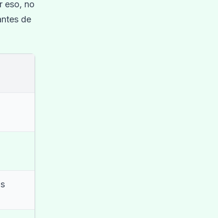
r eso, no
antes de
as