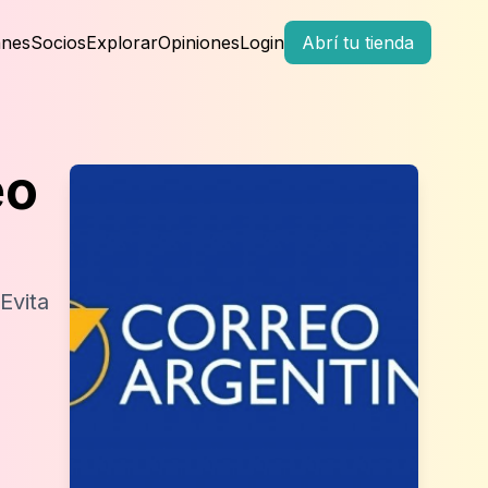
anes
Socios
Explorar
Opiniones
Login
Abrí tu tienda
eo
Evita