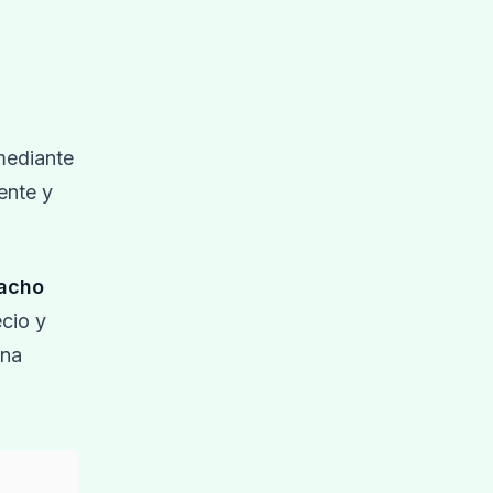
mediante
ente y
tacho
ecio y
una