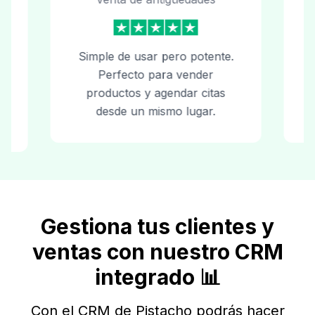
Simple de usar pero potente.
Una ex
Perfecto para vender
perm
productos y agendar citas
virtual
desde un mismo lugar.
a pers
Gestiona tus clientes y
ventas con nuestro CRM
integrado 📊
Con el CRM de Pistacho podrás hacer