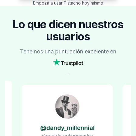
Empezá a usar Pistacho hoy mismo
Lo que dicen nuestros
usuarios
Tenemos una puntuación excelente en
.
@dandy_millennial
C
Venta de antigüedades