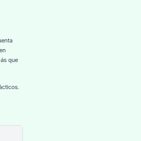
uenta
ren
más que
ácticos.