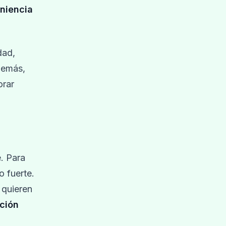
niencia
dad,
Además,
orar
. Para
o fuerte.
 quieren
ción