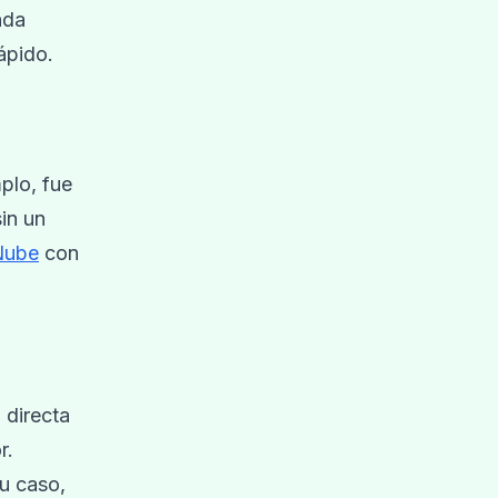
nda
ápido.
plo, fue
in un
 Nube
con
 directa
r.
u caso,