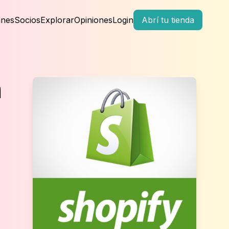
anes
Socios
Explorar
Opiniones
Login
Abrí tu tienda
a