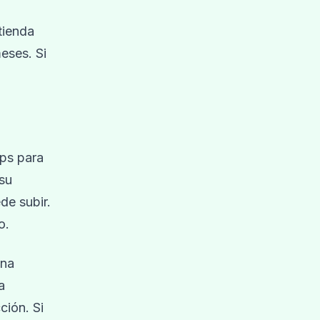
tienda
eses. Si
pps para
su
de subir.
o.
una
a
ción. Si