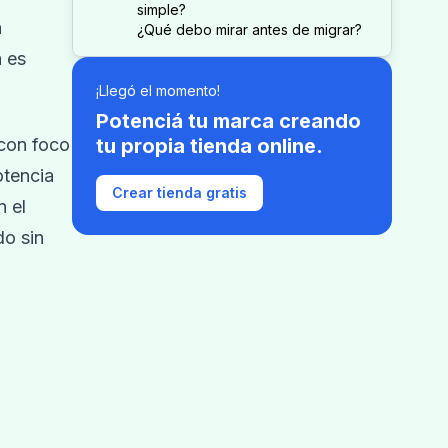
simple?
n
¿Qué debo mirar antes de migrar?
a es
¡Llegó el momento!
Potenciá tu marca creando
 con foco
tu propia tienda online.
otencia
Crear tienda gratis
 el
o sin