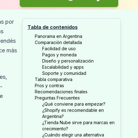
ás por
Tabla de contenidos
ás
Panorama en Argentina
 vendés
Comparación detallada
Facilidad de uso
uce más
Pagos y moneda
Diseño y personalización
Escalabilidad y apps
Soporte y comunidad
es,
Tabla comparativa
Pros y contras
-
Recomendaciones finales
e
Preguntas Frecuentes
¿Qué conviene para empezar?
¿Shopify es recomendable en
Argentina?
¿Tienda Nube sirve para marcas en
crecimiento?
¿Cuándo elegir una alternativa