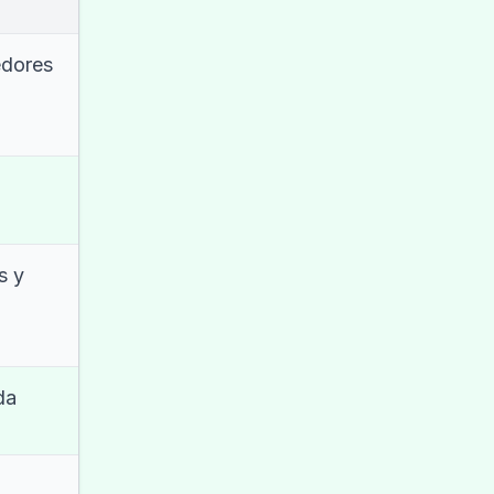
dores
s y
da