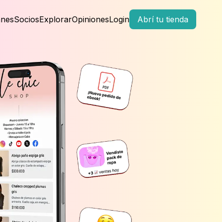
anes
Socios
Explorar
Opiniones
Login
Abrí tu tienda