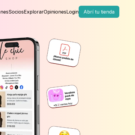
anes
Socios
Explorar
Opiniones
Login
Abrí tu tienda